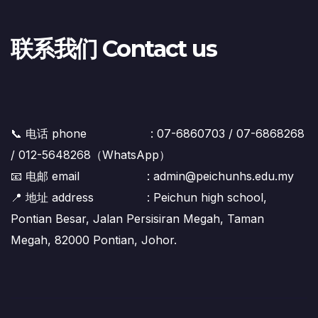
联系我们 Contact us
📞 电话 phone : 07-6860703 / 07-6868268
/ 012-5648268（WhatsApp）
📧 电邮 email : admin@peichunhs.edu.my
📍 地址 address : Peichun high school,
Pontian Besar, Jalan Persisiran Megah, Taman
Megah, 82000 Pontian, Johor.