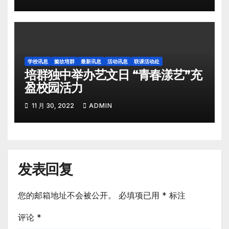
学校讯息
懿欤培群
最新讯息
活动讯息
联课活动处
培群独中举办艺文日 “青春漾艺”充
盈校园活力
11 月 30, 2022
ADMIN
发表回复
您的邮箱地址不会被公开。
必填项已用
*
标注
评论
*