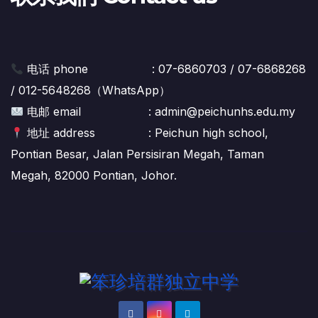
电话 phone : 07-6860703 / 07-6868268
/ 012-5648268（WhatsApp）
电邮 email : admin@peichunhs.edu.my
地址 address : Peichun high school,
Pontian Besar, Jalan Persisiran Megah, Taman
Megah, 82000 Pontian, Johor.