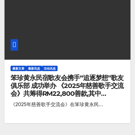
最新文章
最新讯息
活动讯息
笨珍黄永民宿歌友会携手“追逐梦想”歌友
俱乐部 成功举办 《2025年慈善歌手交流
会》共筹得RM22,800善款,其中
RM6800捐献给笨珍培群独中教育基
《2025年慈善歌手交流会》在笨珍黄永民…
金。