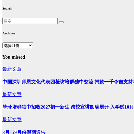
Search
Archives
Archives
You missed
最新文章
中国深圳师恩文化代表团莅访培群独中交流 捐款一千令吉支持
最新文章
笨珍培群独中招收2027初一新生 跨校宣讲圆满展开 入学试10
最新文章
8月与9月份假期通告