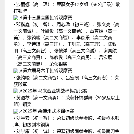
•
沙丽娜（高二理）：荣获女子
17
岁组（
56
公斤级）散
打银牌
第十三届全国扯铃观摩赛
•
邓楷鑫（初二智）、周心溋（初三诚）、张文亮（高
一文商诚）、叶凯俊（高一文商勤）、章育维（高一
美）、张铕峻（高二文商智）、李家乐（高二文商
勇）、李诗琪（高三理）、王则凯（高三理）、陈致
朋（高三文商智）、张恺洋（高三文商诚）、谢易航
（高三文商勇）、陈彦俊（高三文商勇）、吕宏展
（高三文商忠）：荣获银奖
第六届马六甲扯铃观摩赛
•
张铕峻（高二文商智）、吕宏展（高三文商忠）：荣
获殿军
2025
年
马来西亚挑战杯舞蹈比赛
•
黄语葶（高一文商勇）：荣获抒情群舞（
20
岁及以上
组）铜奖
2025
年
柔佛州武术锦标赛
•
刘学安（初一智）：荣获初级长拳金牌、初级枪术银
牌、初级剑术铜牌
•
刘学康（初一诚）：荣获初级南拳金牌、初级南刀金