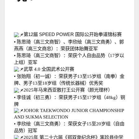
第
12
届
SPEED POWER
国际公开跆拳道锦标赛
•
陈思琦（高三文商智）、李欣绘（高三文商勇）、郭
燕燕（高三文商忠）：荣获团体跆舞亚军
•
陈思琦（高三文商智）：荣获个人自由品势（
17
岁以
上组）亚军
武萃
4.0
全国武术公开赛
•
张贻翔（初一诚）：荣获男子
13
至
15
岁组（南拳）金
牌、男子
13
至
18
岁组（传统长器械）优秀奖
2025
年马来西亚散打王公开赛（颜光理杯）
•
李佳诚（初三勇）：荣获男子
15
至
17
岁组（
48kg
）铜
牌
JOHOR TAEKWONDO JUNIOR CHAMPIONSHIP
AND SUKMA SELECTION
•
李欣绘（高三文商勇）：荣获女子
15
至
20
岁组（自由
品势）冠军
2025
年
第二十六届《郑双泉纪念杯》笨珍县中学