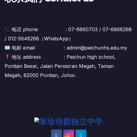
电话 phone : 07-6860703 / 07-6868268
/ 012-5648268（WhatsApp）
电邮 email : admin@peichunhs.edu.my
地址 address : Peichun high school,
Pontian Besar, Jalan Persisiran Megah, Taman
Megah, 82000 Pontian, Johor.