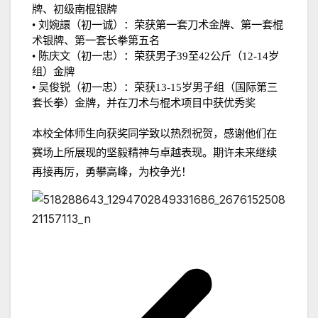
牌、初级南棍银牌
•
刘婉譞（初一诚）：荣获第一套刀术金牌、第一套棍
术银牌、第一套长拳第五名
•
陈庆文（初一忠）：荣获男子
39
至
42
公斤（
12-14
岁
组）金牌
•
吴俊锐（初一忠）：荣获
13-15
岁男子组（国际第三
套长拳）金牌，并在刀术与棍术项目中获优秀奖
本校全体师生向获奖同学致以热烈祝贺，感谢他们在
赛场上所展现的坚毅精神与卓越表现。期许未来继续
再接再厉，勇攀高峰，为校争光！