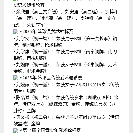
华语校际辩论赛
•
余欣雅（高三文商智）、刘安旭（高二理）、罗梓和
（高二理）、洪若豪（高一理）、李胜维（高一文商
智）：荣获季军
2025
年
笨珍县武术锦标赛
•
刘学安（初一智）：荣获男子
B
组（第一套长拳）铜
牌、剑术银牌、枪术银牌
•
刘学康（初一诚）：荣获男子
B
组（南拳铜牌、南刀
银牌、南棍银牌）
•
刘婉譞（初一诚）：荣获女子
B
组（长拳铜牌、刀术
金牌、棍术金牌）
2025
年
笨珍县传统武术邀请赛
•
刘婉譞（初一诚）：荣获女子少年组
13
至
15
岁（传统
南拳）银牌
•
陈品溢（初二智）：荣获传统拳术（蝴蝶双飞长）金
牌、传统双兵器（蝴蝶双刀）金牌、传统长兵器（八
卦棍）金牌
•
黄文彬（初二勇）：荣获男子少年组
13
至
15
岁（传统
软器械）金牌
第
14
届全国青少年武术锦标赛