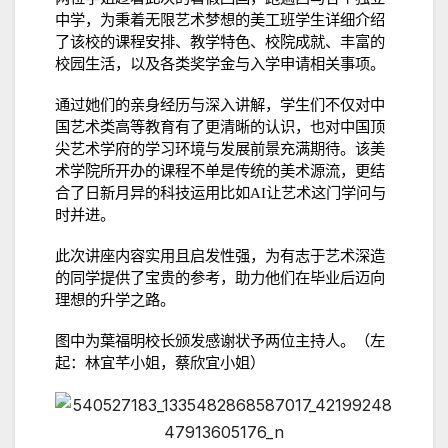
中学，为秉着无限艺术梦想的美工班学生详细介绍
了该校的课程安排、教学特色、校院成就、丰富的
校园生活，以及各类奖学金与入学申请相关事项。
通过她们的亲身经历与深入讲解，学生们不仅对中
国艺术类高等教育有了更清晰的认识，也对中国顶
尖艺术学府的学习环境与发展前景充满期待。该美
术学院所开办的课程不单是传统的美术源流，更结
合了日新月异的科技运用比如
AI
让艺术这门学问与
时并进。
此次讲座内容实用且启发性强，为有志于艺术深造
的同学提供了宝贵的参考，助力他们在毕业后迈向
理想的升学之路。
图中为葉福明校长颁发感谢状予两位主持人。（左
起：林宜芊小姐，蔡欣宜小姐）