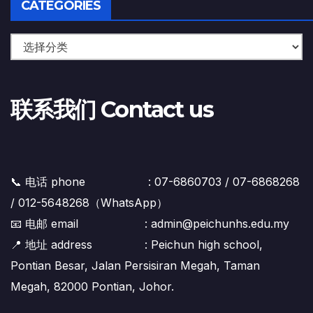
CATEGORIES
联系我们 Contact us
📞 电话 phone : 07-6860703 / 07-6868268
/ 012-5648268（WhatsApp）
📧 电邮 email : admin@peichunhs.edu.my
📍 地址 address : Peichun high school,
Pontian Besar, Jalan Persisiran Megah, Taman
Megah, 82000 Pontian, Johor.