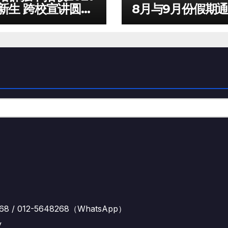
新生 跨校宣讲圆满
8月与9月份假期
 入学试10月3日举
/ 012-5648268（WhatsApp）
y