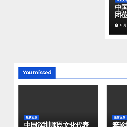
最新文
中
团莅
款
8 月
育
You missed
最新文章
最新文章
中国深圳师恩文化代表
笨珍