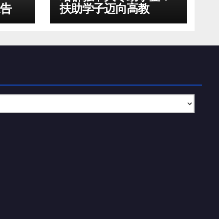
通告
扶助学子迈向高教