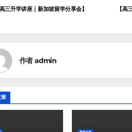
高三升学讲座｜新加坡留学分享会】
【高
作者
admin
文章