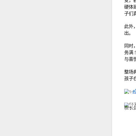
变，
硬体
子们
此外
出。
同时
务满
与喜
整场
孩子
#
班长