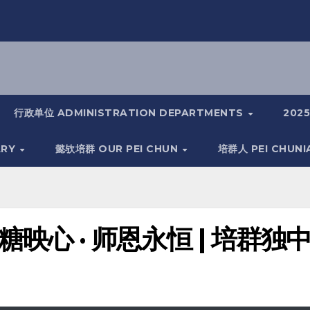
行政单位 ADMINISTRATION DEPARTMENTS
202
ARY
懿欤培群 OUR PEI CHUN
培群人 PEI CHUN
糖映心 · 师恩永恒 | 培群独