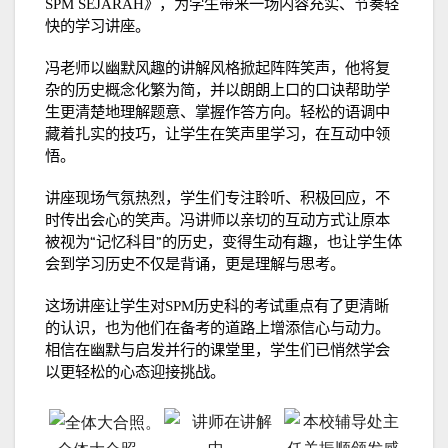
SPM SEJARAH
》，为学生带来一场内容充实、节奏轻
快的学习讲座。
冯老师以幽默风趣的讲解风格掀起阵阵笑声，他将复
杂的历史概念化繁为简，并以朗朗上口的口诀帮助学
生更清楚地理解题意、掌握作答方向。轻松的语调中
藏着扎实的技巧，让学生在笑声里学习，在互动中领
悟。
讲座现场气氛热烈，学生们专注聆听、积极回应，不
时传出会心的笑声。冯讲师以亲切的互动方式让原本
被视为
“
记忆科目
”
的历史，变得生动有趣，也让学生体
会到学习历史不仅是背诵，更是理解与思考。
这场讲座让学生对
SPM
历史科的考试重点有了更清晰
的认识，也为他们在备考的道路上增添信心与动力。
相信在幽默与启发并行的课堂里，学生们已悄然学会
以更轻松的心态迎接挑战。