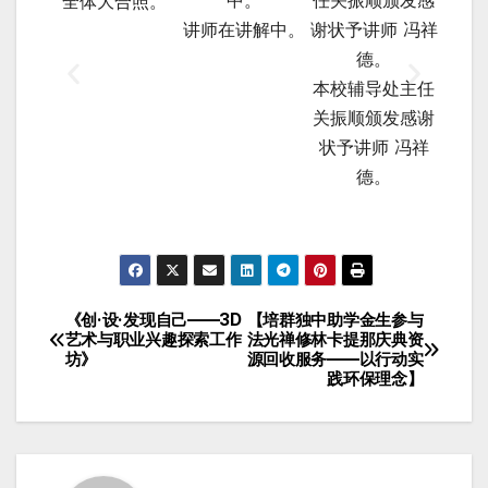
全体大合照。
讲师在讲解中。
本校辅导处主任
关振顺颁发感谢
状予讲师 冯祥
德。
《创·设·发现自己——3D
【培群独中助学金生参与
艺术与职业兴趣探索工作
法光禅修林卡提那庆典资
坊》
源回收服务——以行动实
践环保理念】