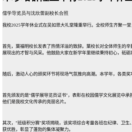
儒学导览员与沈欣蕾副校长合照
我校
2025
学年休业式在吴如思大礼堂隆重举行。全校师生齐聚一堂
首先，葉福明校长发表了热情洋溢的致辞。葉校长对全体师生的辛
展现出的才智与风采。他鼓励大家在新学年里继续秉持初心，砥砺
随后，激动人心的颁奖环节将现场气氛推向高潮。本学年，各类奖
首先颁发的是
“
儒学展导览员证书
”
，表彰在校园儒学文化展览中承
他们是我校文化传承的亮丽名片。
其次，
“
班级积分赛
”
奖项揭晓，该奖项综合考量各班在纪律、卫生
获优胜，彰显了蓬勃的集体凝聚力。