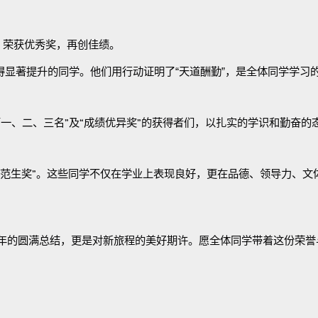
）荣获优秀奖，再创佳绩。
得显著提升的同学。他们用行动证明了
“
天道酬勤
”
，是全体同学学习
第一、二、三名
”
及
“
成绩优异奖
”
的获得者们，以扎实的学识和勤奋的
范生奖
”
。这些同学不仅在学业上表现良好，更在品德、领导力、文
年的圆满总结，更是对新旅程的美好期许。愿全体同学带着这份荣誉