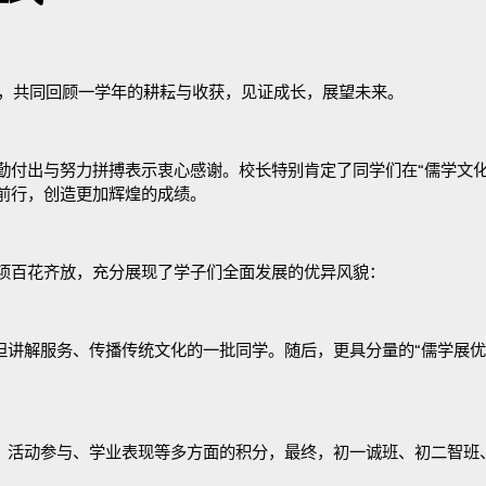
，共同回顾一学年的耕耘与收获，见证成长，展望未来。
勤付出与努力拼搏表示衷心感谢。校长特别肯定了同学们在
“
儒学文
前行，创造更加辉煌的成绩。
项百花齐放，充分展现了学子们全面发展的优异风貌：
担讲解服务、传播传统文化的一批同学。随后，更具分量的
“
儒学展优
、活动参与、学业表现等多方面的积分，最终，初一诚班、初二智班