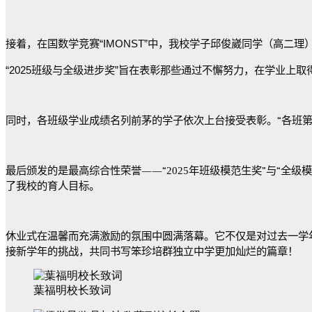
接着，在国数学竞赛
“IMONST”
中，我校学子邱俊崴同学（高二理
“2025
班级与全级进步奖
”
旨在表彰那些通过不懈努力，在学业上取
同时，各班级学业成绩名列前茅的学子依次上台接受表彰。
“
各班
最后颁发的是最高综合性荣誉
——“
2025
年班级模范生奖
”
与
“
全级模
了我校的育人目标。
休业式在温馨而充满激励的氛围中圆满落幕。它不仅是对过去一学
接新学年的挑战，共同书写笨珍培群独立中学更加灿烂的篇章！
葉福明校长致词