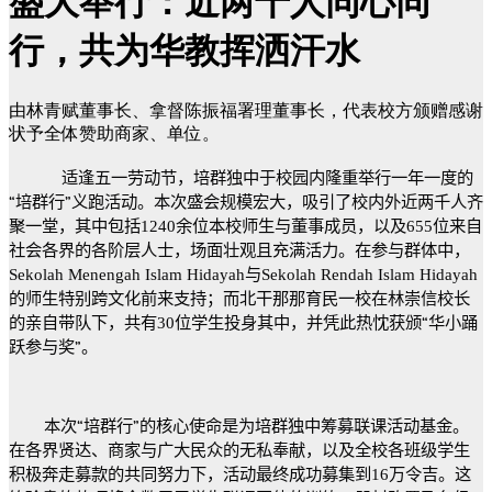
盛大举行：近两千人同心同
行，共为华教挥洒汗水
由林青赋董事长、拿督陈振福署理董事长，代表校方颁赠感谢
状予全体赞助商家、单位。
适逢五一劳动节，培群独中于校园内隆重举行一年一度的
“
培群行
”
义跑活动。本次盛会规模宏大，吸引了校内外近两千人齐
聚一堂，其中包括
1240
余位本校师生与董事成员，以及
655
位来自
社会各界的各阶层人士，场面壮观且充满活力。在参与群体中，
Sekolah Menengah Islam Hidayah
与
Sekolah Rendah Islam Hidayah
的师生特别跨文化前来支持；而北干那那育民一校在林崇信校长
的亲自带队下，共有
30
位学生投身其中，并凭此热忱获颁
“
华小踊
跃参与奖
”
。
本次
“
培群行
”
的核心使命是为培群独中筹募联课活动基金。
在各界贤达、商家与广大民众的无私奉献，以及全校各班级学生
积极奔走募款的共同努力下，活动最终成功募集到
16
万令吉。这