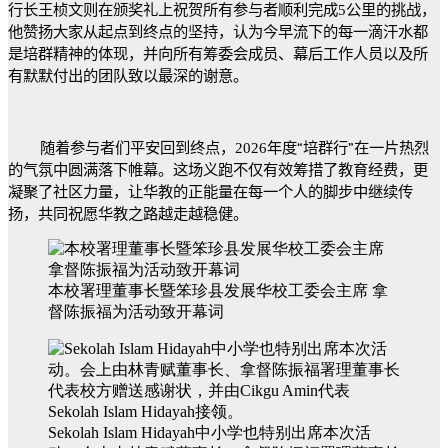
行长王桢文则在颁奖礼上祝贺所有参与者顺利完成
5
公里的挑战，
他赞扬大家从起点到终点的坚持，认为今早流下的每一滴汗水都
是培群精神的体现，并向所有筹委会成员、幕后工作人员以及所
有默默付出的团队致以最深的谢意。
随着参与者们平安回到终点，
2026
年度
“
培群行
”
在一片热烈
的气氛中圆满落下帷幕。这场义跑不仅有效筹措了教育经费，更
凝聚了社区力量，让华教的正能量在每一个人的脚步中继续传
扬，共同祝愿华教之路越走越稳健。
本校署理董事长暨笨珍县发展华校工委会主席 拿
督陈振福为活动致开幕词
Sekolah Islam Hidayah中小学也特别出席本次活