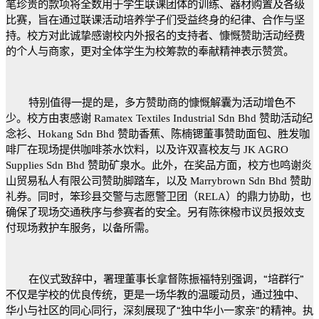
笔珍贵的款项将全数用于学生联课团体的训练、器材购置及各级
比赛，旨在通过联课活动培养学子们受益终身的纪律、合作与坚
持。校方对此诚挚感谢校内外报名的支持者、慷慨赞助活动经费
的个人与商家，更对全体学生为校筹款的奉献精神表示赞赏。
特别值得一提的是，多方赞助商的慷慨解囊为活动增色不
少。校方由衷感谢
Ramatex Textiles Industrial Sdn Bhd
赞助活动纪
念衫、
Hokang Sdn Bhd
赞助香蕉、陈楠锶董事赞助面包、胜发咖
啡厂在现场提供咖啡茶水饮料，以及许双喜校友与
JK AGRO
Supplies Sdn Bhd
赞助矿泉水。此外，在奖品方面，校方也鸣谢炎
山贸易私人有限公司赞助脚踏车，以及
Marrybrown Sdn Bhd
赞助
礼券。同时，笨珍县交警与志愿警卫团（
RELA
）的鼎力协助，也
确保了现场交通秩序与参赛者的安全。另有陈徠橃市议员报效支
付现场救护车服务，以备所需。
在仪式致辞中，署理董事长拿督陈振福特别强调，
“
培群行
”
不仅是学校的优良传统，更是一场华教的温暖动员，通过独中、
华小与社区的同心同行，深刻展现了
“
独中华小一家亲
”
的精神。执