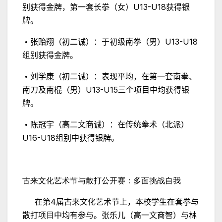
U13-U18
别获得金牌，第一套长拳（女）
获得银
牌。
U13-U18
•
张贻翔（初二诚）：于初级南拳（男）
组别获得金牌。
•
刘学康（初二诚）：表现平均，在第一套南拳、
U13-U15
南刀及南棍（男）
三个项目中均获得银
牌。
•
陈冠宇（高二文商诚）：在传统拳术（北派）
U16-U18
组别中获得银牌。
古来文化艺术节与散打公开赛：多面挑战自我
4
在第
届古来文化艺术节上，本校学生在套拳与
散打项目中均有参与。张乐儿（高一文商智）与林