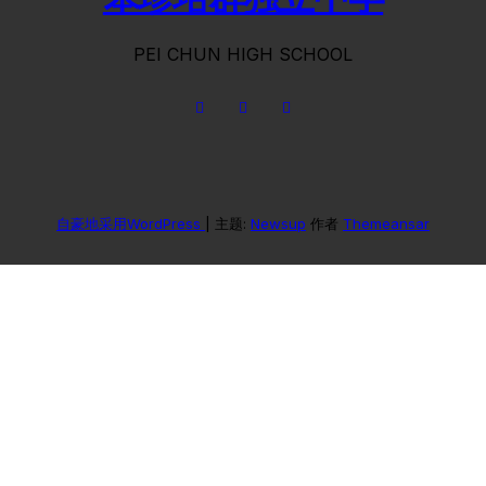
PEI CHUN HIGH SCHOOL
自豪地采用WordPress
|
主题:
Newsup
作者
Themeansar