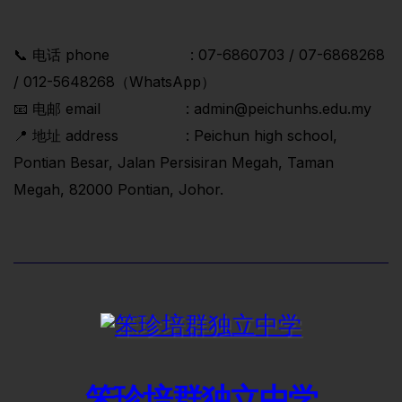
📞 电话 phone : 07-6860703 / 07-6868268
/ 012-5648268（WhatsApp）
📧 电邮 email : admin@peichunhs.edu.my
📍 地址 address : Peichun high school,
Pontian Besar, Jalan Persisiran Megah, Taman
Megah, 82000 Pontian, Johor.
笨珍培群独立中学