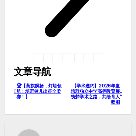
文章导航
🏆【黄旗飘扬，灯塔领
【学术邀约】2026年度
航：培群健儿出征全柔
培群独立中学高等教育展
赛！】
筑梦学术之路，共绘育人
蓝图