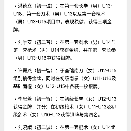
U13-
•
洪德立（初一诚）：在第一套长拳（男）
U18
U13
、第一套刀术（男）
以及第一套棍术
U13-U15
（男）
项目中，表现稳健，获得三项金
牌。
U14
•
刘学安（初二智）：在第一套剑术（男）
与
U14
第一套枪术（男）
获得金牌，并在第一套长拳
U13-U18
（男）
中获得银牌。
U12-U15
•
许竇燕（初一智）：于基础南刀（女）
U11-U16
组别摘得金牌，同时在初级南拳（女）
及
U12-U15
基础南棍（女）
中各获一枚银牌。
U12-U13
•
李恩萱（初一智）：在初级长拳（女）
U11-U13
获得金牌，并分别在初级枪术（女）
及初
U10-U13
级剑术（女）
获得铜牌与第四名。
U14
•
刘婉譞（初二诚）：在第一套棍术（女）
组