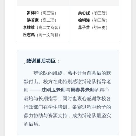
罗梓和
（高三理）
吴心妮
（初三智）
洪若豪
（高二理）
徐铜浠
（初三智）
李胜维
（高二文商智）
苏子善
（初三勇）
丘志鸿
（高一文商智）
致谢幕后功臣：
辨论队的凯旋，离不开台前幕后的默
默付出。校方在此特别感谢辩论队指导老
师 ——
沈刚卫老师
与
周春昇老师
的精心
栽培与长期指导；同时也衷心感谢学校各
行政部门在学生培训、备赛过程中给予的
鼎力协助与资源支持，成为辩论队最坚实
的后盾。