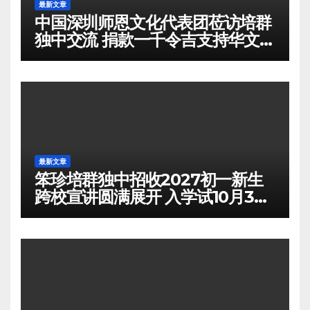
最新文章
中国深圳师恩文化代表团莅访培群
独中交流 捐款一千令吉支持华文教
育
最新文章
笨珍培群独中招收2027初一新生
跨校宣讲圆满展开 入学试10月3日
举行