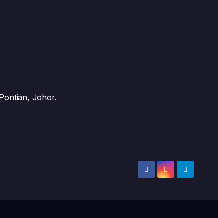
ontian, Johor.