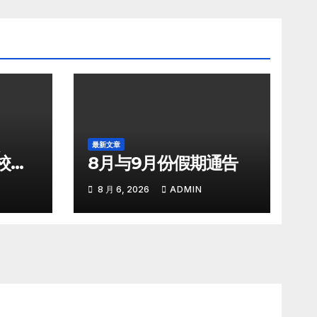
最新文章
跨校宣
8月与9月份假期通告
10月
8 月 6, 2026
ADMIN