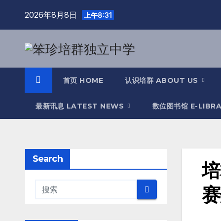
2026年8月8日
上午8:31
首页 HOME
认识培群 ABOUT US
最新讯息 LATEST NEWS
数位图书馆 E-LIBR
Search
培
赛