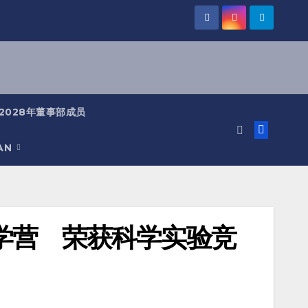
-2028年董事部成员
IAN
学营 荣获科学实验竞