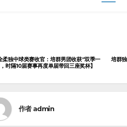
全柔独中球类赛收官：培群男团收获“双季一
培群独
”，时隔10届赛事再度单届带回三座奖杯】
作者
admin