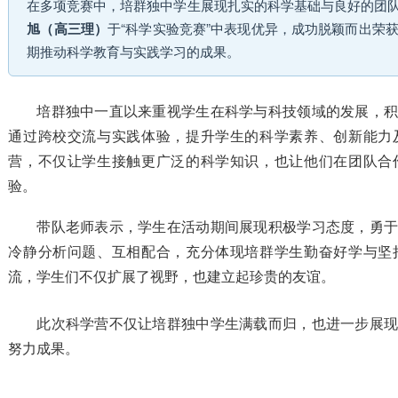
在多项竞赛中，培群独中学生展现扎实的科学基础与良好的团
旭（高三理）
于“科学实验竞赛”中表现优异，成功脱颖而出荣
期推动科学教育与实践学习的成果。
培群独中一直以来重视学生在科学与科技领域的发展，
通过跨校交流与实践体验，提升学生的科学素养、创新能力
营，不仅让学生接触更广泛的科学知识，也让他们在团队合
验。
带队老师表示，学生在活动期间展现积极学习态度，勇
冷静分析问题、互相配合，充分体现培群学生勤奋好学与坚
流，学生们不仅扩展了视野，也建立起珍贵的友谊。
此次科学营不仅让培群独中学生满载而归，也进一步展
努力成果。