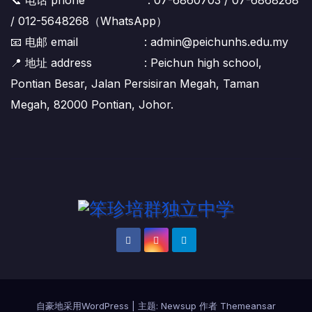
/ 012-5648268（WhatsApp）
📧 电邮 email : admin@peichunhs.edu.my
📍 地址 address : Peichun high school,
Pontian Besar, Jalan Persisiran Megah, Taman
Megah, 82000 Pontian, Johor.
自豪地采用WordPress
|
主题:
Newsup
作者
Themeansar