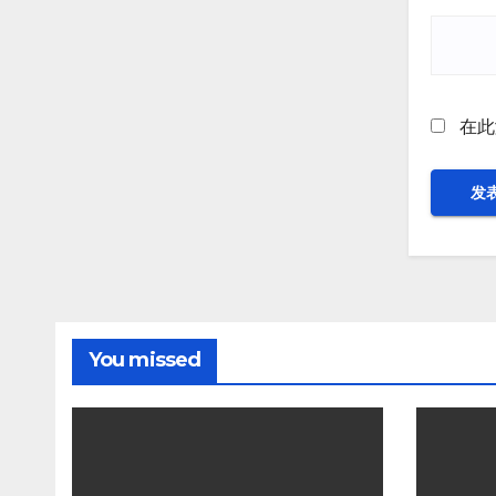
在此
You missed