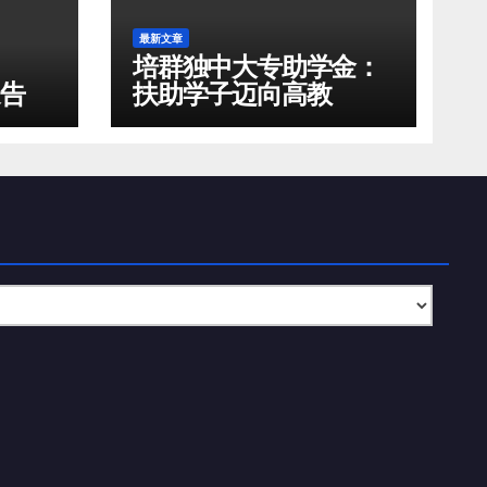
最新文章
培群独中大专助学金：
通告
扶助学子迈向高教