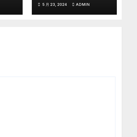
集RM3300 捐献笨珍
5 月 23, 2024
ADMIN
培群独中清寒子弟助学
金