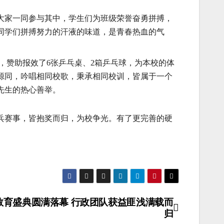
大家一同参与其中，学生们为班级荣誉奋勇拼搏，
同学们拼搏努力的汗液的味道，是青春热血的气
，赞助报效了6张乒乓桌、2箱乒乓球，为本校的体
源同，吟唱相同校歌，秉承相同校训，皆属于一个
先生的热心善举。
乓赛事，皆抱奖而归，为校争光。有了更完善的硬
教育盛典圆满落幕 行政团队获益匪浅满载而
归