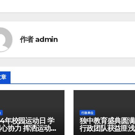
作者
admin
文章
位
行政单位
24年校园运动日 学
独中教育盛典圆满
心协力 挥洒运动热
行政团队获益匪浅