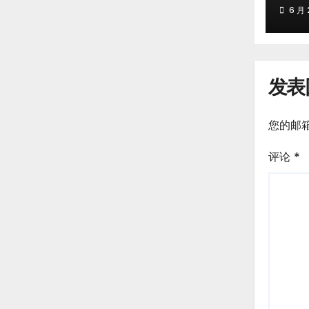
忱
6 月 
发表
您的邮
评论
*