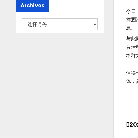
Archives
今日
挥洒
息。
与此
育活
培群
值得
体，
2