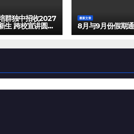
培群独中招收2027
最新文章
新生 跨校宣讲圆满
8月与9月份假期
 入学试10月3日举