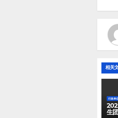
相关
行政单
20
生团