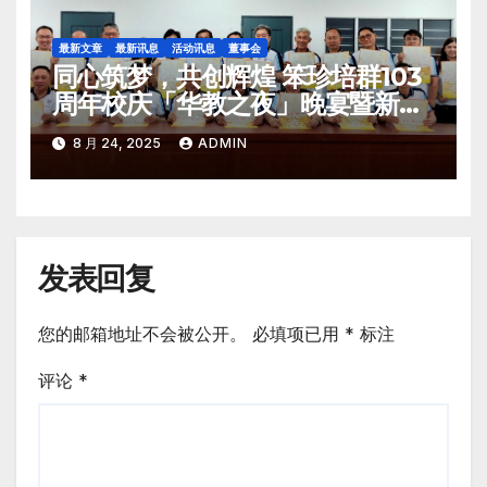
最新文章
最新讯息
活动讯息
董事会
同心筑梦，共创辉煌 笨珍培群103
周年校庆「华教之夜」晚宴暨新届
董事会、工委会就职典礼
8 月 24, 2025
ADMIN
发表回复
您的邮箱地址不会被公开。
必填项已用
*
标注
评论
*