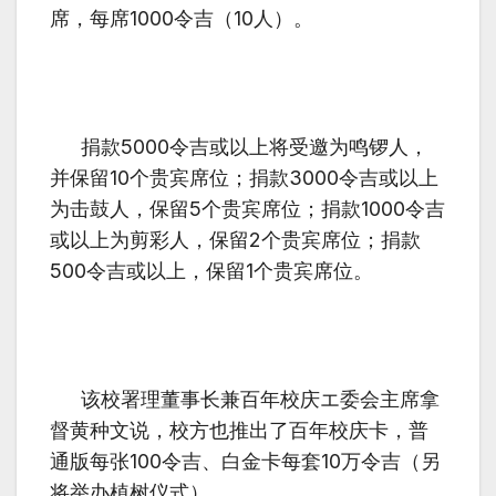
席，每席
1000
令吉（
10
人）。
捐款
5000
令吉或以上将受邀为鸣锣人，
并保留
10
个贵宾席位；捐款
3000
令吉或以上
为击鼓人，保留
5
个贵宾席位；捐款
1000
令吉
或以上为剪彩人，保留
2
个贵宾席位；捐款
500
令吉或以上，保留
1
个贵宾席位。
该校署理董事长兼百年校庆エ委会主席拿
督黄种文说，校方也推出了百年校庆卡，普
通版每张
100
令吉、白金卡每套
10
万令吉（另
将举办植树仪式）。