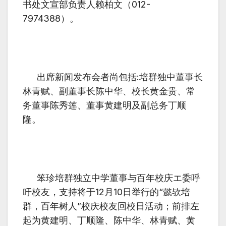
书处文宣部负责人赖柏文（
012-
7974388
）。
出席新闻发布会者尚包括
:
培群独中董事长
林青赋、副董事长陈中华、校长黄金贵、常
务董事陈秀莲、董事黄建明及副总务丁顺
隆。
笨珍培群独立中学董事与百年校庆エ委呼
吁校友，支持将于
12
月
10
日举行的
“
懿欤培
群，百年树人
”
校庆校友回校日活动；前排左
起为黄建明、丁顺隆、陈中华、林青赋、黄