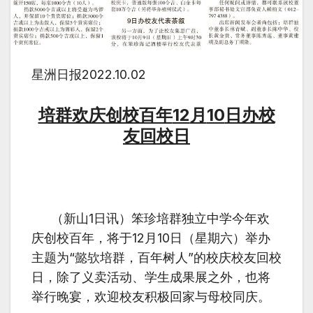
星洲日报
2022.10.02
培群欢庆创校百年
12
月
10
日办校
友回校日
（新山
1
日讯）笨珍培群独立中学今年欢
庆创校百年，将于
12
月
10
日（星期六）举办
主题为
“
懿欤培群，百年树人
”
的校庆校友回校
日，除了义卖活动、学生成果展之外，也将
举行晚宴，欢迎校友积极回家与母校同庆。