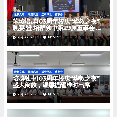
最新文章
最新讯息
活动讯息
董事会
笨珍培群103周年校庆“华教之夜”
晚宴 暨 培群独中第29届董事会 与
笨珍发展华校工委会就职典礼 华
9 月 29, 2025
ADMIN
教之夜点亮笨珍夜空
最新文章
最新讯息
活动讯息
董事会
培群独中103周年校庆“华教之夜”
盛大倒数，温馨提醒准时出席
9 月 24, 2025
ADMIN