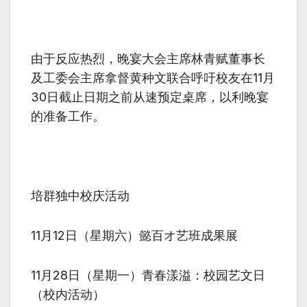
由于反应热烈，晚宴大会主席林青赋董事长
及工委会主席拿督黄种文联合呼吁校友在
11
月
30
日截止日期之前从速预定桌席，以利晚宴
的准备工作。
培群独中校庆活动
11月
12
日（星期六）懿百オ艺班成果展
11月
28
日（星期一）青春漾溢：校园艺文日
（校内活动）