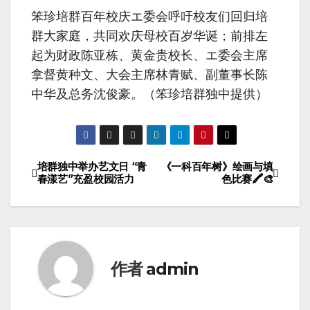
笨珍培群百年校庆エ委会呼吁校友们回归培
群大家庭，共同欢庆母校百岁华诞；前排左
起为财政陈亚栋、黄金贵校长、エ委会主席
拿督黄种文、大会主席林青赋、副董事长陈
中华及总务沈俊豪。（笨珍培群独中提供）
培群独中举办艺文日 “青
《一科百年树》绘画与填
春漾艺”充盈校园活力
色比赛🖍️🎨
作者
admin