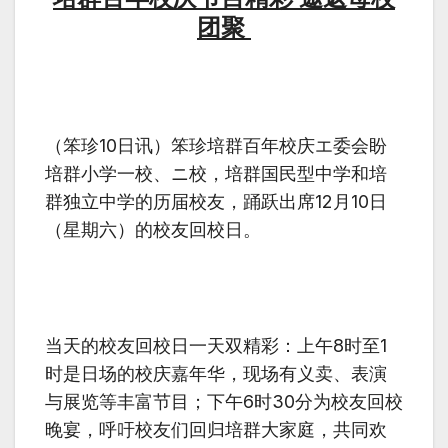
团聚
（笨珍
10
日讯）笨珍培群百年校庆エ委会盼
培群小学一校、ニ校，培群国民型中学和培
群独立中学的历届校友，踊跃出席
12
月
10
日
（星期六）的校友回校日。
当天的校友回校日一天双精彩：上午
8
时至
1
时是日场的校庆嘉年华，现场有义卖、表演
与展览等丰富节目；下午
6
时
30
分为校友回校
晚宴，呼吁校友们回归培群大家庭，共同欢