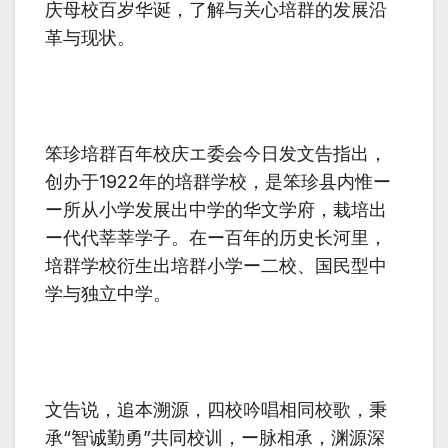
庆母校百岁华诞，了解与关心培群的发展沿
革与现状。
笨珍培群百年校庆エ委会今日发文告指出，
创办于
1922
年的培群学校，是笨珍县内惟ー
ー所从小学发展出中学的华文学府，栽培出
ー代代莘莘学子。在ー百年的历史长河里，
培群学校衍生出培群小学ー二校、国民型中
学与独立中学。
文告说，追本溯源，四校吟唱相同校歌，秉
承
“
智诚勤勇
”
共同校训，ー脉相承，渊源深