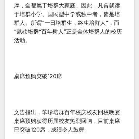
厚，全都属于培群大家庭。因此，凡曾就读
于培群小学、国民型中学或独中者，皆是培
群人。所谓
“
一日培群生，终生培群人
”
，而
“
懿欤培群
“
百年树人
”
正是全体培群人的校庆
活动。
桌席预购突破
120
席
文告指出，笨珍培群百年校庆校友回校晚宴
桌席预购获得历届校友热烈回响，目前桌席
已突破
120
席，成绩令人鼓舞。