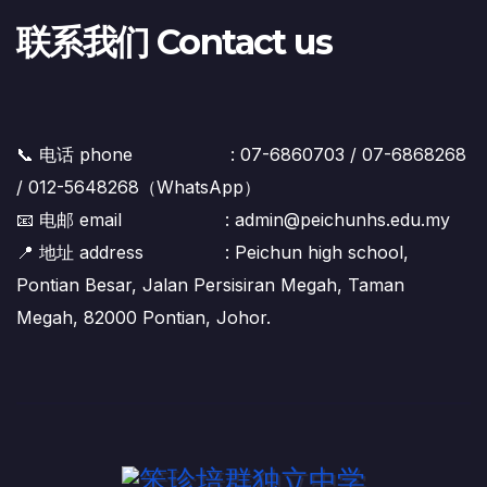
联系我们 Contact us
📞 电话 phone : 07-6860703 / 07-6868268
/ 012-5648268（WhatsApp）
📧 电邮 email : admin@peichunhs.edu.my
📍 地址 address : Peichun high school,
Pontian Besar, Jalan Persisiran Megah, Taman
Megah, 82000 Pontian, Johor.