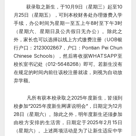
获录取之新生
，于10
月
9
日（星期三）起至
10
月
25
日（星期五），可到本校财务处办理缴费入学
手续，办公时间为星期一至五上午
8
时至下午
3
时
（星期六、星期日及公共假日无办公）。除此之
外，家长也可以选择以线上方式缴费注册
（UOB
银
行户口：
2123002867
，户口：
Pontian Pei Chun
Chinese Schools
）
，然后将收据WHATSAPP
至
校长室书记处（
012-5648268
）即可。
若新生没有
在规定的时间内前往该校注册就读，则视为自动放
弃学额。
凡所有获本校录取之2025
年度新生，皆须到
校参加“
2025
年度新生网课说明会”，日期定为
12
月
28
日（星期六）。
除此之外，明年度新生还须参加
由校方安排的生活营，日期定于2025
年
2
月
15
日
（星期六）。上述两项活动是为了
让新生适应中学