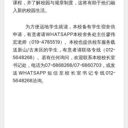
课程，并了解校园与规章制度，这将有助于他们融
入新的校园生活。
为方便远地学生就读，本校备有学生宿舍供
申请，有意者请
WHATSAPP
本校舍务处主任廖伟
宏老师（
019-4785519
）。本校也提供校车服务载
送新山
/
古来区的学生，有意者请联络专线（
012-
5648268
）。若有任何询问，欢迎联系本校校长室
书记处，电话为
07-6868268/07-6860703
，或发
送
WHATSAPP短信至校长室书记专线012-
5648268
洽询。