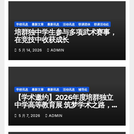
学校讯息
最新文章
最新讯息
活动讯息
联课团体
联课活动处
培群独中学生参与多项武术赛事，
在竞技中收获成长
5 月 14, 2026
ADMIN
学校讯息
最新文章
最新讯息
活动讯息
辅导处
【学术邀约】2026年度培群独立
中学高等教育展 筑梦学术之路，共
绘育人蓝图
5 月 7, 2026
ADMIN