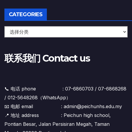
CATEGORIES
联系我们 Contact us
📞 电话 phone : 07-6860703 / 07-6868268
/ 012-5648268（WhatsApp）
📧 电邮 email : admin@peichunhs.edu.my
📍 地址 address : Peichun high school,
Pontian Besar, Jalan Persisiran Megah, Taman