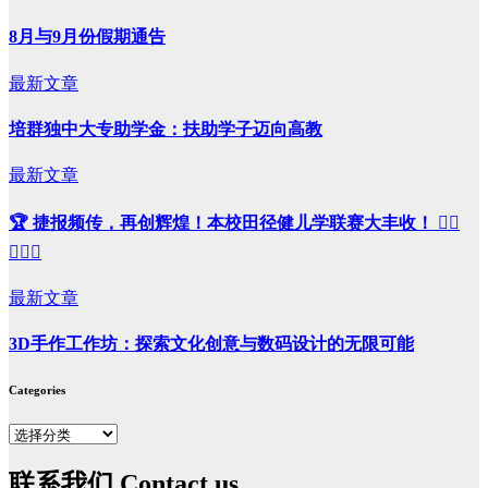
8月与9月份假期通告
最新文章
培群独中大专助学金：扶助学子迈向高教
最新文章
🏆 捷报频传，再创辉煌！本校田径健儿学联赛大丰收！ 🏃‍♀️
🏃‍♂️✨
最新文章
3D手作工作坊：探索文化创意与数码设计的无限可能
Categories
Categories
联系我们 Contact us