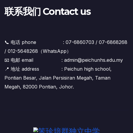
联系我们 Contact us
📞 电话 phone : 07-6860703 / 07-6868268
/ 012-5648268（WhatsApp）
📧 电邮 email : admin@peichunhs.edu.my
📍 地址 address : Peichun high school,
Pontian Besar, Jalan Persisiran Megah, Taman
Megah, 82000 Pontian, Johor.