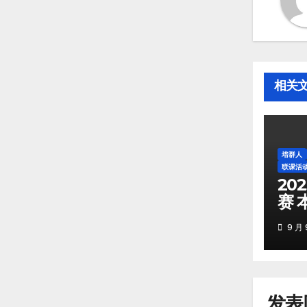
相关
培群人
联课活
20
赛 
9 月 
发表