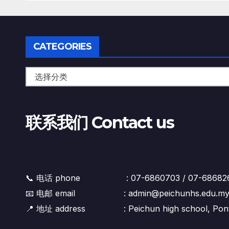
育
行
CATEGORIES
联系我们 Contact us
📞 电话 phone : 07-6860703 / 07-6868268
📧 电邮 email : admin@peichunhs.edu.m
📍 地址 address : Peichun high school, Pontian 