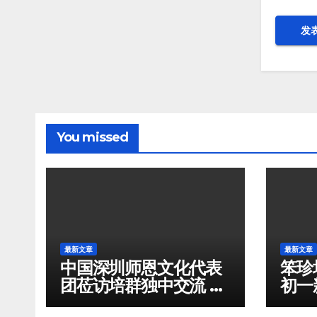
You missed
最新文章
最新文章
中国深圳师恩文化代表
笨珍
团莅访培群独中交流 捐
初一
款一千令吉支持华文教
展开