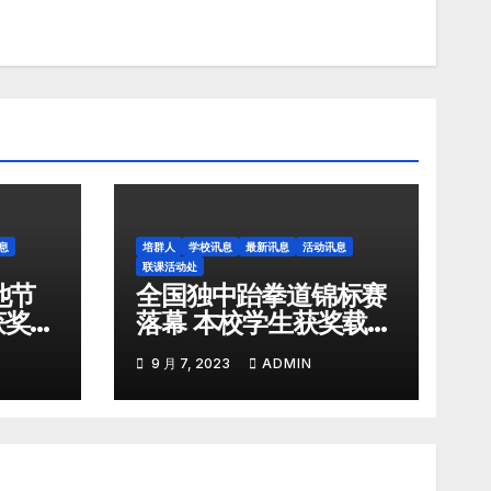
息
培群人
学校讯息
最新讯息
活动讯息
联课活动处
他节
全国独中跆拳道锦标赛
获奖表
落幕 本校学生获奖载誉
而归
9 月 7, 2023
ADMIN