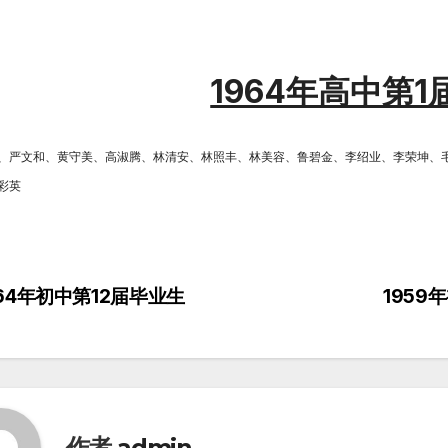
1964年高中第
、严文和、黄守美、高淑腾、林清安、林照丰、林美容、鲁碧金、李绍业、李荣坤、
彩英
964年初中第12届毕业生
195
作者
admin