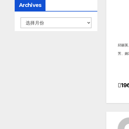
Archives
邱丽英
芳、姚
1