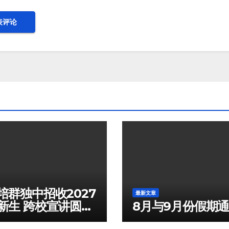
培群独中招收2027
最新文章
新生 跨校宣讲圆满
8月与9月份假期
 入学试10月3日举