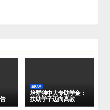
最新文章
培群独中大专助学金：
通告
扶助学子迈向高教