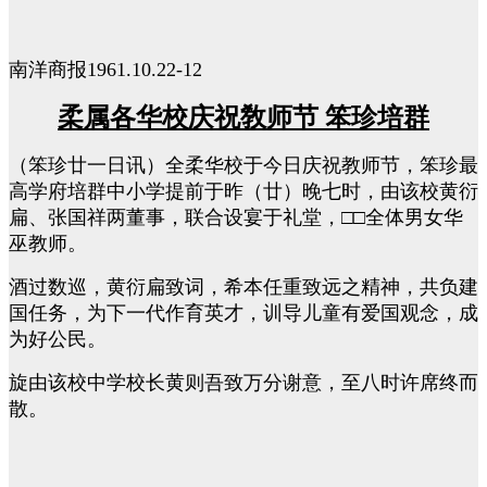
南洋商报1961.10.22-12
柔属各华校庆祝敎师节 笨珍培群
（笨珍廿一日讯）全柔华校于今日庆祝教师节，笨珍最
高学府培群中小学提前于昨（廿）晚七时，由该校黄衍
扁、张国祥两董事，联合设宴于礼堂，□□全体男女华
巫教师。
酒过数巡，黄衍扁致词，希本任重致远之精神，共负建
国任务，为下一代作育英才，训导儿童有爱国观念，成
为好公民。
旋由该校中学校长黄则吾致万分谢意，至八时许席终而
散。