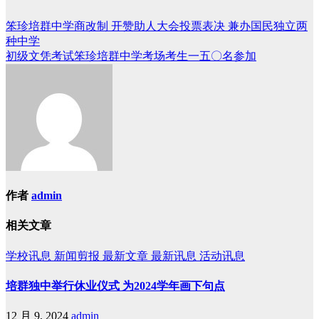
笨珍培群中学商改制 开赞助人大会投票表决 兼办国民独立两
文
种中学
章
初级文凭考试笨珍培群中学考场考生一五〇名参加
导
航
作者
admin
相关文章
学校讯息
新闻剪报
最新文章
最新讯息
活动讯息
培群独中举行休业仪式 为2024学年画下句点
12 月 9, 2024
admin