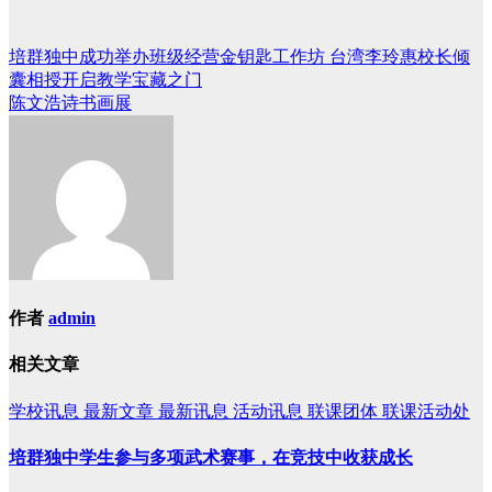
培群独中成功举办班级经营金钥匙工作坊 台湾李玲惠校长倾
文
囊相授开启教学宝藏之门
章
陈文浩诗书画展
导
航
作者
admin
相关文章
学校讯息
最新文章
最新讯息
活动讯息
联课团体
联课活动处
培群独中学生参与多项武术赛事，在竞技中收获成长