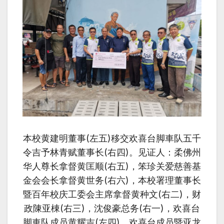
本校黄建明董事(左五)移交欢喜台脚車队五千
令吉予林青赋董事长(右四)。见证人：柔佛州
华人尊长拿督黄匡顺(右五)，笨珍关爱
慈善
基
金会会长拿督黄世务(右六)，本校署理董事长
暨百年校庆工委会主席拿督黄种文(右二)，财
政陳亚棟(右三)，沈俊豪总务(右一)，欢喜台
脚車队成员黄耀吉(左四)，欢喜台成员暨亚龙