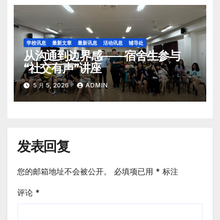
学校讯息
最新文章
最新讯息
活动讯息
辅导处
从沟通到边界感——宿舍生参与
“社交有声”讲座
5 月 5, 2026
ADMIN
发表回复
您的邮箱地址不会被公开。
必填项已用
*
标注
评论
*