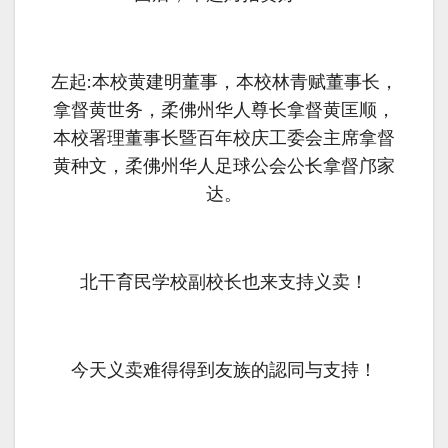
左起:本校黄建明董事，本校林青赋董事长，
拿督黄世务，柔佛州华人尊长拿督黄匡顺，
本校署理董事长暨百年校庆工委会主席拿督
黄种文，柔佛州华人足球公会公长拿督邝家
达。
北干育民学校副校长也来支持义卖！
今天义卖难得得到友族的認同与支持！