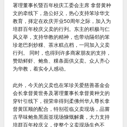
署理董事长暨百年校庆工委会主席 拿督黄种
文的牵线下，急公好义，热心支持笨珍华文
教育，择定在欢庆开业50周年之际，加入为
培群百年校庆义卖的行列。东主的积极与仁
风义举，支持华教的精神，也带动隔邻的笨
珍老巴刹炒粿、茶水糕点档，一同加入义卖
行列。 同时，也得到许多商家朋友的支持，
赞助鲜虾、鲍鱼、粿条面供义卖。众人齐心
为华教，着实令人感动。
此外，今天的义卖也在笨珍关爱慈善基金会
会长拿督黄世务及署理董事长拿督黄种文的
穿针引线下，很荣幸得到柔佛州华人尊长拿
督黄匡顺的配合，特别莅临义卖现场，品嘗
古早味鲍鱼黑面並现场慷慨解囊，大力支持
培群百年校庆义，使整个义卖现场生色不