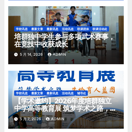
学校讯息
最新文章
最新讯息
活动讯息
联课团体
联课活动处
培群独中学生参与多项武术赛事，
在竞技中收获成长
5 月 14, 2026
ADMIN
学校讯息
最新文章
最新讯息
活动讯息
辅导处
【学术邀约】2026年度培群独立
中学高等教育展 筑梦学术之路，共
绘育人蓝图
5 月 7, 2026
ADMIN