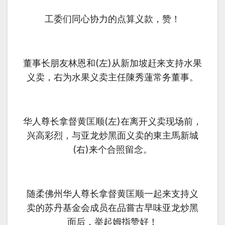
工委们同心协力的点算义款，赞！
董事长朋友林恩和(左)从新加坡赶来支持水果
义卖，右为水果义卖主任陳秀蓮常务董事。
华人尊长拿督黄匡顺(左)在离开义卖现场前，
兴高彩烈，与亚龙炒黑面义卖的東主馬新城
(右)来个合照留念。
随柔佛州华人尊长拿督黄匡顺一起来支持义
卖的苏丹基金会成员在品嘗古早味亚龙炒黑
面后，举起姆指赞好！