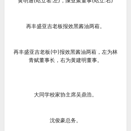
黄明通(站立者:左)，陳亚聚董事(站立:右)
再丰盛亚吉老板报效黑酱油两葙。
再丰盛亚吉老板(中)报效黑酱油两葙，左为林
青赋董事长，右为黄建明董事。
大同学校家协主席吴鼎浩。
沈俊豪总务。