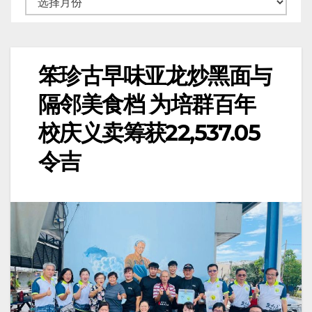
笨珍古早味亚龙炒黑面与
隔邻美食档 为培群百年
校庆义卖筹获22,537.05
令吉