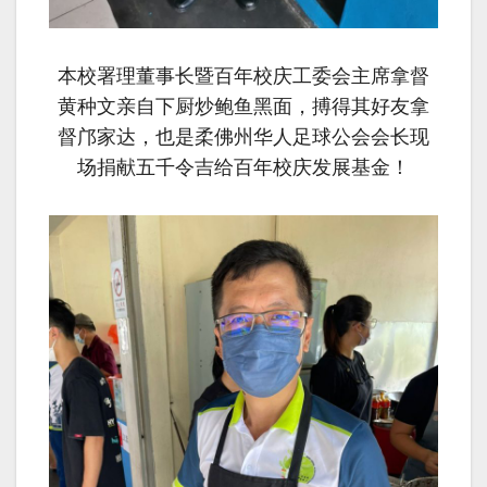
本校署理董事长
暨百年校庆工委会主席拿督
黄种文亲自下厨炒鲍鱼黑面，搏得其好友拿
督邝家达，也是柔佛州华人足球公会会长现
场捐献五千令吉给百年校庆发展基金！