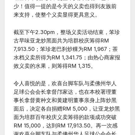
少！值得一提的是今天的义卖也得到友族前
来支持，使整个义卖显得更具意义。
截至下午2.30pm，整场义卖活动结束，笨珍
古早味亚龙炒黑面共为培群校庆筹得RM
7,913.50；笨珍老巴刹炒粿为RM 1,967；茶
水档义卖所得为RM 1,341.75；由热心商家报
效义卖的水果，则筹得RM 1,315。
令人喜悦的是，欢喜台脚车队与柔佛州华人
足球公会会长拿督邝家达，也在本校署理董
事长拿督黄种文和黄建明董事亲身上阵炒黑
面后，决定各自捐赠RM 5,000，让亚龙炒黑
面为培群百年校庆义卖筹得的款项成功突破
RM 15,000，达到RM 17,913.50。再一次感
谢欢喜台脚车队与柔佛州华人足球公会会长