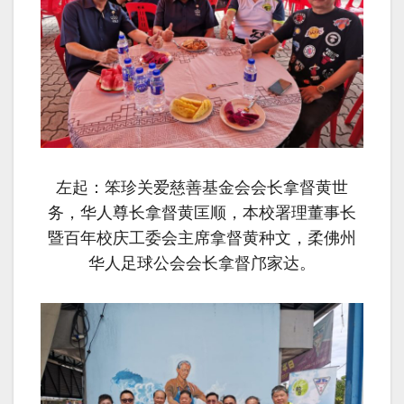
左起：笨珍关爱
慈善
基金会会长拿督黄世
务，华人尊长拿督黄匡顺，本校署理董事长
暨百年校庆工委会主席拿督黄种文，柔佛州
华人足球公会会长拿督邝家达。