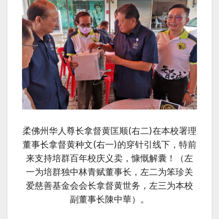
柔佛州华人尊长拿督黄匡顺(右二)在本校署理
董事长拿督黄种文(右一)的穿针引线下，特前
来支持培群百年校庆义卖，慷慨解囊！（左
一为培群独中林青赋董事长，左二为笨珍关
爱
慈善
基金会会长拿督黄世务，左三为本校
副董事长陳中華）。