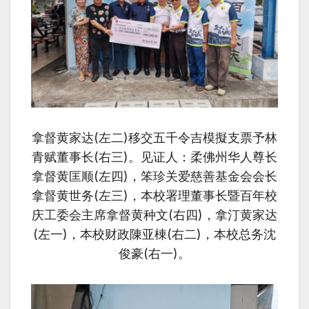
拿督黄家达(左二)移交五千令吉模擬支票予林
青赋董事长(右三)。见证人：柔佛州华人尊长
拿督黄匡顺(左四)，笨珍关爱
慈善
基金会会长
拿督黄世务(左三)，本校署理董事长暨百年校
庆工委会主席拿督黄种文(右四)，拿汀黄家达
(左一)，本校财政陳亚棟(右二)，本校总务沈
俊豪(右一)。