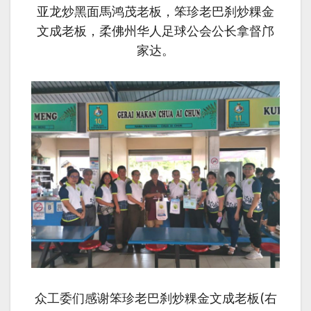
亚龙炒黑面馬鸿茂老板，笨珍老巴刹炒粿金
文成老板，柔佛州华人足球公会公长拿督邝
家达。
众工委们感谢笨珍老巴刹炒粿金文成老板(右