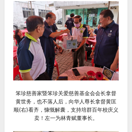
笨珍慈善家暨笨珍关爱
慈善
基金会会长拿督
黄世务，也不落人后，向华人尊长拿督黄匡
顺(右)看齐，慷慨解囊，支持培群百年校庆义
卖！左一为林青赋董事长。