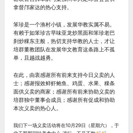
拿督邝家达的热心支持。
笨珍是一个渔村小镇，发展华教实属不易。
有赖于如笨珍古早味亚龙炒黑面和笨珍老巴
刹炒粿东主般，热切支持华教的人士，才让
培群董教团队在发展华文教育这条路上不孤
单，且越战越勇。
在此，由衷感谢所有前来支持今日义卖的人
士；感谢报效鲜虾鲍鱼、鸡蛋、水果、粿条
面供义卖的商家；感谢所有前来协助义卖的
培群独中董事会成员；感谢所有促成和协助
本次义卖的热心人。
我们下一场义卖活动将在10月29日（星期六），于