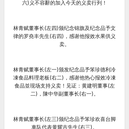
六)义不容辭的加入今天的义卖行列！
林青赋董事长(左四)颁纪念锦旗及纪念品予文
律的罗堯丰先生(右四)，感谢他报效水果供义
卖。
林青赋董事长(左一)颁发纪念品予笨珍德利冷
凍食品料理老板(右二)，感谢他热心报效冷凍
食品並现场支持义卖！见证：黄建明董事(左
二)，陳中华副董事长(右一)。
林青赋董事长(左三)颁纪念品予笨珍欢喜台脚
車队代表黄耀吉先生(右三)。