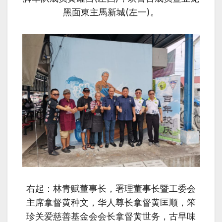
黑面東主馬新城(左一)。
右起：林青赋董事长，署理董事长暨工委会
主席拿督黄种文，华人尊长拿督黄匡顺，笨
珍关爱
慈善
基金会会长拿督黄世务，古早味