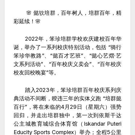
🌸 懿欤培群，百年树人，培群百年，精
彩
延续！🌸
2022年，笨珍培群学校欢庆建校百年华
诞，举办了一系列校庆特别活动，包括 “骑行
笨珍华教路”、“懿百才艺班”、“懿心艺熠·艺
文系列活动”、“百年校庆义卖会”、“百年校庆
校友回校晚宴”等。
踏入2023年，笨珍培群百年校庆系列庆
典活动不间断，暌违三年的实体义跑 “培群懿
百行”，将在来临的4月29日（星期六）强势
回归，并走出培群独中，第一次到依斯干达
公主城教育城综合体育馆（Iskandar Puteri
Educity Sports Complex）举办；全程5公里