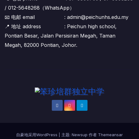
/ 012-5648268（WhatsApp）
📧 电邮 email : admin@peichunhs.edu.my
📍 地址 address : Peichun high school,
Pontian Besar, Jalan Persisiran Megah, Taman
Megah, 82000 Pontian, Johor.
自豪地采用WordPress
|
主题:
Newsup
作者
Themeansar