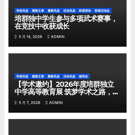
学校讯息
最新文章
最新讯息
活动讯息
联课团体
联课活动处
培群独中学生参与多项武术赛事，
在竞技中收获成长
5 月 14, 2026
ADMIN
学校讯息
最新文章
最新讯息
活动讯息
辅导处
【学术邀约】2026年度培群独立
中学高等教育展 筑梦学术之路，共
绘育人蓝图
5 月 7, 2026
ADMIN