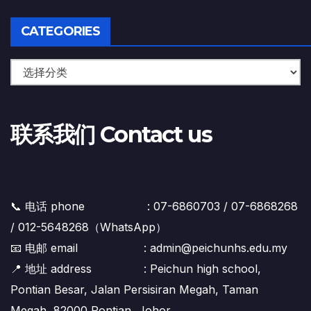
CATEGORIES
联系我们 Contact us
📞 电话 phone : 07-6860703 / 07-6868268
/ 012-5648268（WhatsApp）
📧 电邮 email : admin@peichunhs.edu.my
📍 地址 address : Peichun high school,
Pontian Besar, Jalan Persisiran Megah, Taman
Megah, 82000 Pontian, Johor.