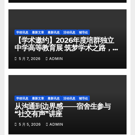
学校讯息
最新文章
最新讯息
活动讯息
辅导处
【学术邀约】2026年度培群独立
中学高等教育展 筑梦学术之路，共
绘育人蓝图
5 月 7, 2026
ADMIN
学校讯息
最新文章
最新讯息
活动讯息
辅导处
从沟通到边界感——宿舍生参与
“社交有声”讲座
5 月 5, 2026
ADMIN