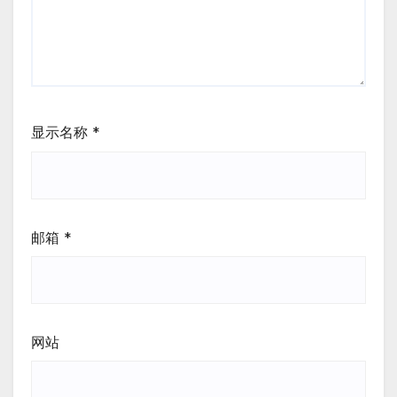
显示名称
*
邮箱
*
网站