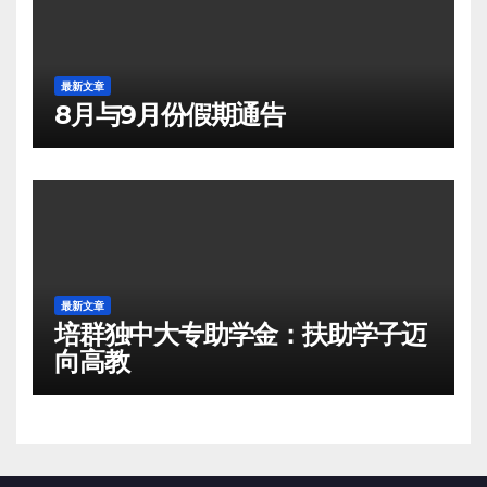
最新文章
8月与9月份假期通告
最新文章
培群独中大专助学金：扶助学子迈
向高教