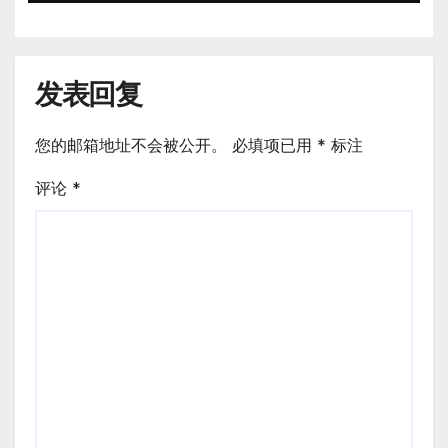
发表回复
您的邮箱地址不会被公开。
必填项已用
*
标注
评论
*