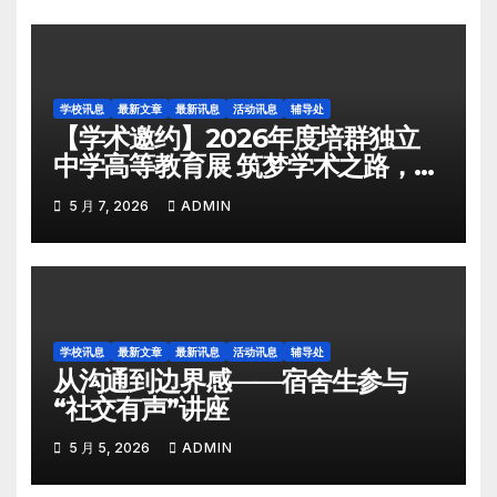
学校讯息
最新文章
最新讯息
活动讯息
辅导处
【学术邀约】2026年度培群独立
中学高等教育展 筑梦学术之路，共
绘育人蓝图
5 月 7, 2026
ADMIN
学校讯息
最新文章
最新讯息
活动讯息
辅导处
从沟通到边界感——宿舍生参与
“社交有声”讲座
5 月 5, 2026
ADMIN