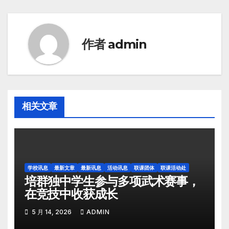
导
航
作者
admin
相关文章
学校讯息
最新文章
最新讯息
活动讯息
联课团体
联课活动处
培群独中学生参与多项武术赛事，
在竞技中收获成长
5 月 14, 2026
ADMIN