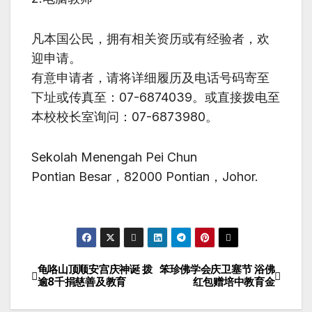
凡本国公民，拥有相关资历或有经验者，欢
迎申请。
有意申请者，请将详细履历及电话号码寄至
下址或传真至：07-6874039。或直接拨电至
本校校长室询问：07-6873980。
Sekolah Menengah Pei Chun
Pontian Besar，82000 Pontian，Johor.
龟咯山顶顺安宫庆神诞 拨
笨珍佛学会庆卫塞节 浴佛
文
逾8千捐慈善及教育
红包赠培中教育金
章