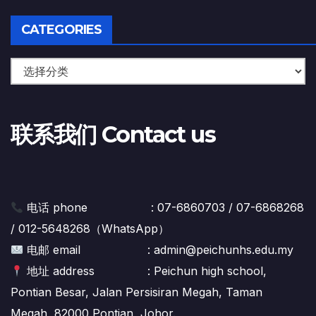
CATEGORIES
Categories
联系我们 Contact us
电话 phone : 07-6860703 / 07-6868268
/ 012-5648268（WhatsApp）
电邮 email : admin@peichunhs.edu.my
地址 address : Peichun high school,
Pontian Besar, Jalan Persisiran Megah, Taman
Megah, 82000 Pontian, Johor.