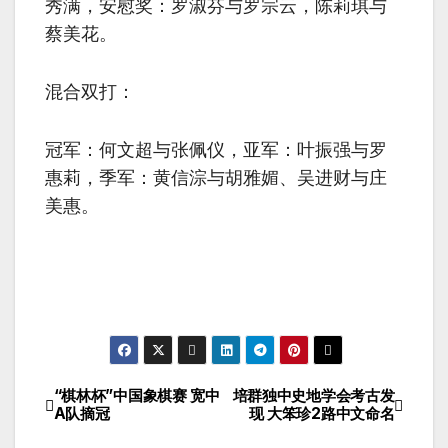
秀满，安慰奖：罗淑芬与罗宗云，陈莉琪与
蔡美花。
混合双打：
冠军：何文超与张佩仪，亚军：叶振强与罗
惠莉，季军：黄信淙与胡雅媚、吴进财与庄
美惠。
“棋林杯”中国象棋赛 宽中
培群独中史地学会考古发
A队摘冠
现 大笨珍2路中文命名