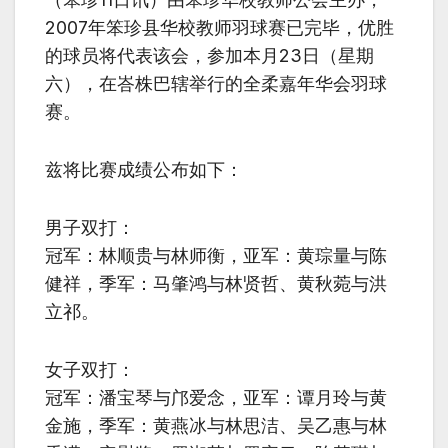
2007年笨珍县华校教师羽球赛已完毕，优胜
的球员将代表该会，参加本月23日（星期
六），在峇株巴辖举行的全柔嘉年华会羽球
赛。
兹将比赛成绩公布如下：
男子双打：
冠军：林顺贵与林师衡，亚军：黄琮量与陈
健祥，季军：马肇鸿与林贤哲、黄秋菀与洪
立祁。
女子双打：
冠军：潘宝琴与邝爱念，亚军：谭月玲与黄
金施，季军：黄燕冰与林思洁、吴乙惠与林