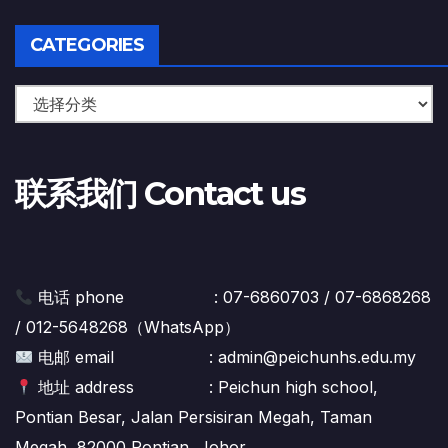
CATEGORIES
联系我们 Contact us
电话 phone : 07-6860703 / 07-6868268
/ 012-5648268（WhatsApp）
电邮 email : admin@peichunhs.edu.my
地址 address : Peichun high school,
Pontian Besar, Jalan Persisiran Megah, Taman
Megah, 82000 Pontian, Johor.