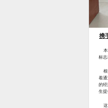
携
本校
标志
根据
着通
的经
生提
这项