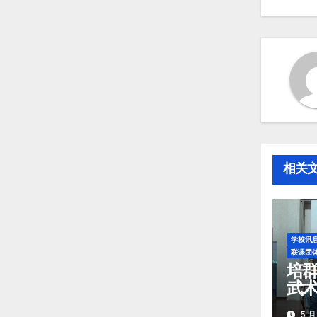
相关
学校讯
联课团
培
武
获
5 月