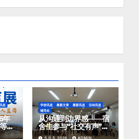
讯息
学校讯息
最新文章
最新讯息
活动讯息
辅导处
6年
从沟通到边界感——宿
等教
舍生参与“社交有声”讲
座
5 月 5, 2026
ADMIN