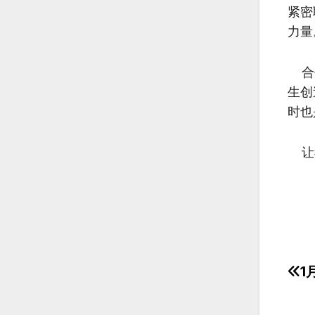
紧密
力量
合作
生创
时也
让我
1