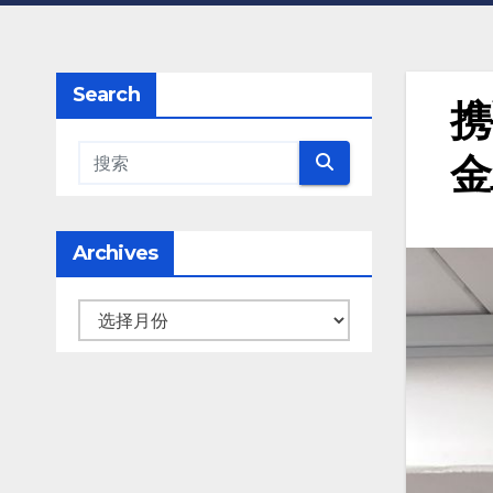
Search
携
金
Archives