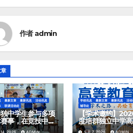
作者
admin
文章
息
最新文章
最新讯息
活动讯息
学校讯息
最新文章
最新讯息
活动
体
联课活动处
辅导处
群独中学生参与多项
【学术邀约】202
术赛事，在竞技中收
度培群独立中学高
成长
育展 筑梦学术之路，共
 14, 2026
ADMIN
5 月 7, 2026
ADMIN