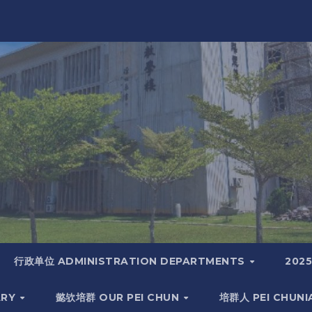
行政单位 ADMINISTRATION DEPARTMENTS
202
ARY
懿欤培群 OUR PEI CHUN
培群人 PEI CHUN