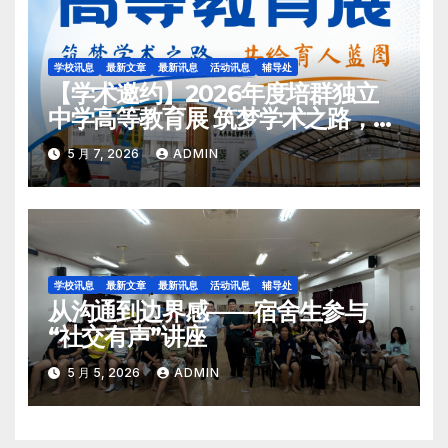
学校讯息
最新文章
最新讯息
活动讯息
辅导处
【学术邀约】2026年度培群独立
中学高等教育展 筑梦学术之路，共
绘育人蓝图
5 月 7, 2026
ADMIN
学校讯息
最新文章
最新讯息
活动讯息
辅导处
从沟通到边界感——宿舍生参与
“社交有声”讲座
5 月 5, 2026
ADMIN