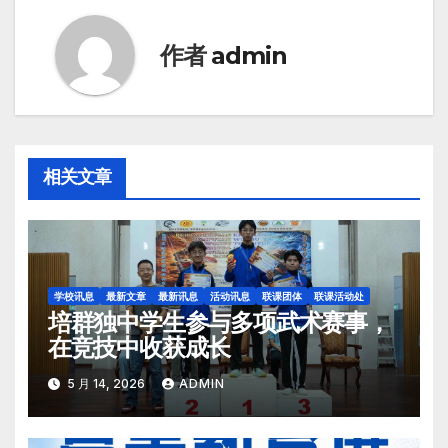
作者
admin
相关文章
学校讯息
最新文章
最新讯息
活动讯息
联课团体
联课活动处
培群独中学生参与多项武术赛事，
在竞技中收获成长
5 月 14, 2026
ADMIN