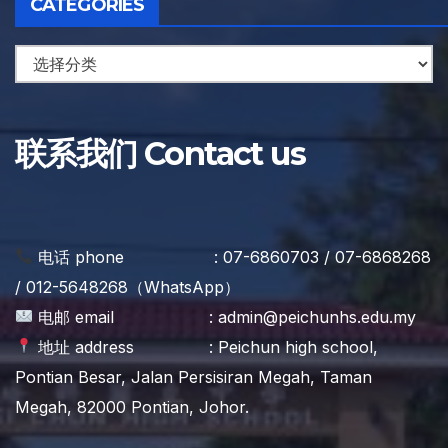
CATEGORIES
联系我们 Contact us
电话 phone : 07-6860703 / 07-6868268
/ 012-5648268（WhatsApp）
电邮 email : admin@peichunhs.edu.my
地址 address : Peichun high school,
Pontian Besar, Jalan Persisiran Megah, Taman
Megah, 82000 Pontian, Johor.