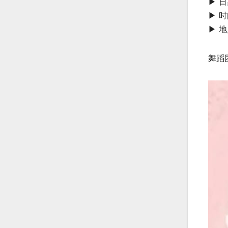
▶ 日
▶ 时
▶ 
舞蹈