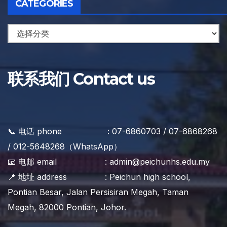
CATEGORIES
联系我们 Contact us
📞 电话 phone : 07-6860703 / 07-6868268
/ 012-5648268（WhatsApp）
📧 电邮 email : admin@peichunhs.edu.my
📍 地址 address : Peichun high school,
Pontian Besar, Jalan Persisiran Megah, Taman
Megah, 82000 Pontian, Johor.