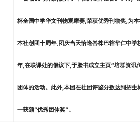
杯全国中学华文刊物观摩赛,荣获优秀刊物奖,为本社
本社创团十周年,团庆当天恰逢峇株巴辖华仁中学校
年,在联课处的倡议下,于脸书成立主页“培群资讯
团体的活动。此外,本团在社团评鉴分数达到招生
一获颁“优秀团体奖”。