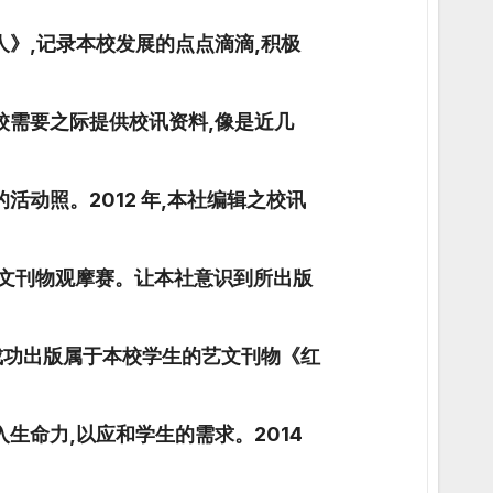
》,记录本校发展的点点滴滴,积极
校需要之际提供校讯资料,像是近几
动照。2012 年,本社编辑之校讯
学华文刊物观摩赛。让本社意识到所出版
在成功出版属于本校学生的艺文刊物《红
生命力,以应和学生的需求。2014