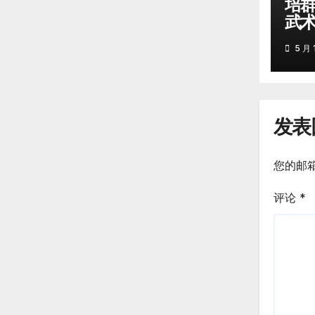
培
武
获
5 月 
发表
您的邮
评论
*