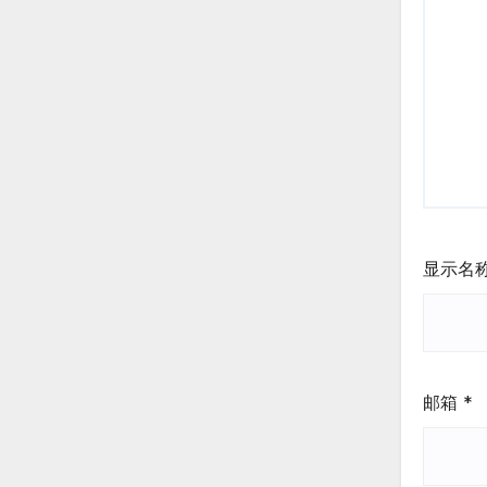
显示名
邮箱
*