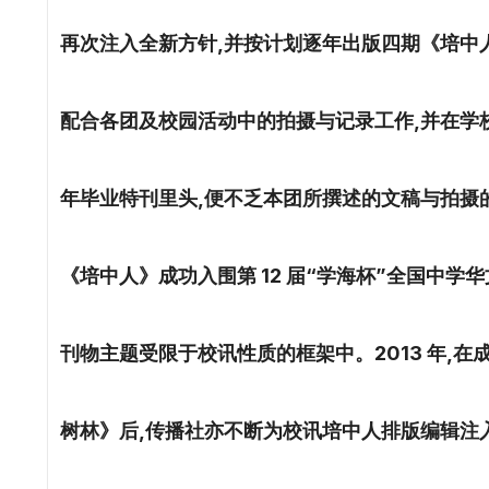
再次注入全新方针,并按计划逐年出版四期《培中人
配合各团及校园活动中的拍摄与记录工作,并在学
年毕业特刊里头,便不乏本团所撰述的文稿与拍摄的活
《培中人》成功入围第 12 届“学海杯”全国中
刊物主题受限于校讯性质的框架中。2013 年,
树林》后,传播社亦不断为校讯培中人排版编辑注入