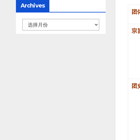
Archives
团
宗
团