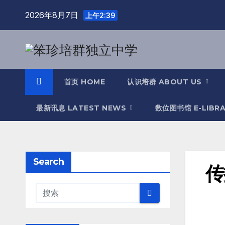
2026年8月7日
上午2:39
首页 HOME
认识培群 ABOUT US
最新讯息 LATEST NEWS
数位图书馆 E-LIBR
Search
传