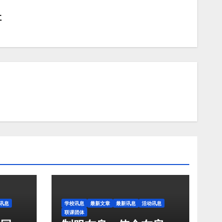
社
讯息
学校讯息
最新文章
最新讯息
活动讯息
联课团体