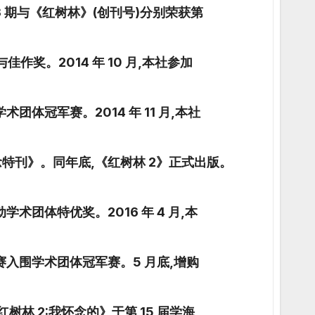
 3 期与《红树林》(创刊号)分别荣获第
作奖。2014 年 10 月,本社参加
体冠军赛。2014 年 11 月,本社
特刊》。同年底,《红树林 2》正式出版。
学术团体特优奖。2016 年 4 月,本
入围学术团体冠军赛。5 月底,增购
树林 2:我怀念的》于第 15 届学海