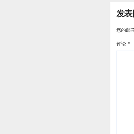
发表
您的邮
评论
*