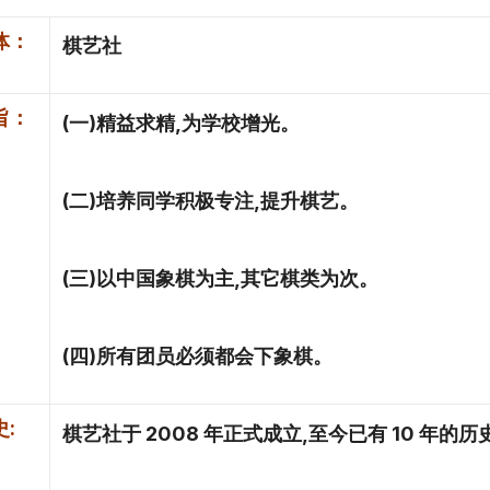
体：
棋艺社
旨：
(一)精益求精,为学校增光。
(二)培养同学积极专注,提升棋艺。
(三)以中国象棋为主,其它棋类为次。
(四)所有团员必须都会下象棋。
史:
棋艺社于 2008 年正式成立,至今已有 10 年